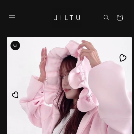
コンテ
ンツに
カ
進む
ー
ト
商品情
報にス
キップ