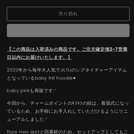
frill
frill
く
hoodie(pink)
hoodie(pink)
売り切れ
の
の
数
数
量
量
を
を
減
増
【この商品は入荷済みの商品です。ご注文確定後2-7営業
ら
や
日以内にお届けいたします。】
す
す
2020年から毎年大人気でJILTUのシグネイチャーアイテム
となっているbaby frill hoodie♥
baby pinkも再販です.ᐟ
今回から、チャームポイントのｷﾗｷﾗの紐は、着脱式になっ
ているため、お手軽にお手入れしていただけるようにリニ
ューアルしました.ᐟ
flare mini skirtと同素材のため、セットアップとしてもご