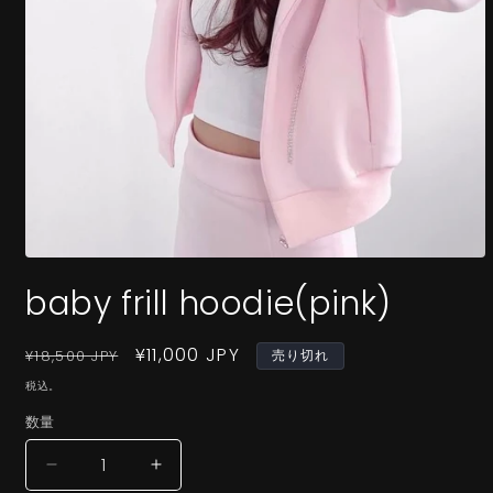
モ
ー
baby frill hoodie(pink)
ダ
ル
で
通
セ
¥11,000 JPY
¥18,500 JPY
売り切れ
メ
常
ー
デ
税込。
価
ル
ィ
数量
ア
格
価
(1)
格
を
baby
baby
開