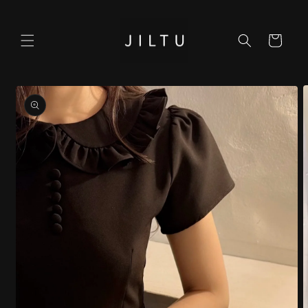
コンテ
ンツに
カ
進む
ー
ト
商品情
報にス
キップ