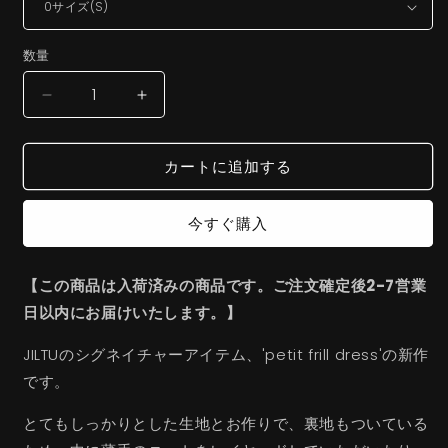
数量
petit
petit
frill
frill
dress(black)
dress(black)
カートに追加する
の
の
数
数
量
量
今すぐ購入
を
を
減
増
【この商品は入荷済みの商品です。ご注文確定後2-7営業
ら
や
日以内にお届けいたします。】
す
す
JILTUのシグネイチャーアイテム、'petit frill dress'の新作
です。
とてもしっかりとした生地とお作りで、裏地もついている