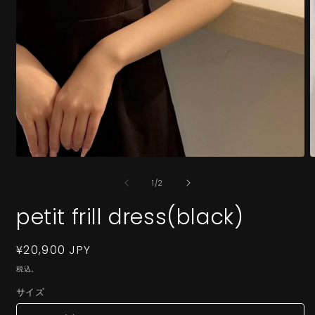
モ
ー
の
1
/
2
ダ
ル
petit frill dress(black)
で
メ
デ
通
¥20,900 JPY
ィ
ア
常
税込。
(1)
(
価
を
サイズ
格
開
く