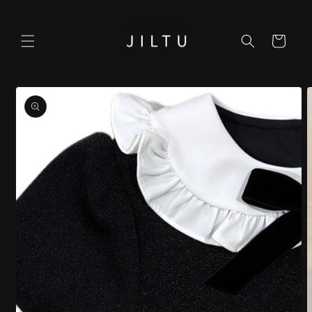
コンテ
ンツに
カ
進む
ー
ト
商品情
報にス
キップ