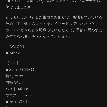
frillの襟と、着脱可能なベルベットのリボンブローチをお
付けしました♥
とてもしっかりとした生地とお作りで、裏地もついている
ため、中に薄手のニットをレイヤードしていただいたり、
カーディガンなどを羽織っていただくと、季節を問わずに
通年着られるお洋服となっております。
【COLOR】
◼︎ black
【SIZE】
◼︎0サイズ(XS-S)
着丈 78cm
肩幅 34cm
バスト 40cm
ウエスト 35cm
◼︎1サイズ(M)