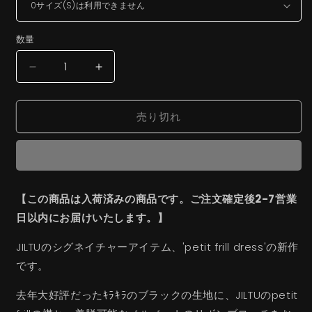
格
数量
petit
petit
frill
frill
dress(black)
dress(black)
売り切れ
の
の
数
数
量
量
を
を
減
増
【この商品は入荷済みの商品です。ご注文確定後2-7営業
ら
や
日以内にお届けいたします。】
す
す
JILTUのシグネイチャーアイテム、'petit frill dress'の新作
です。
去年大好評だったｷﾗｷﾗのブラックの生地に、JILTUのpetit