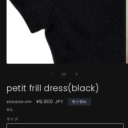
モ
ー
の
1
/
3
ダ
ル
petit frill dress(black)
で
メ
デ
通
セ
¥9,900 JPY
¥20,900 JPY
売り切れ
ィ
ア
常
ー
税込。
(1)
(
価
ル
を
サイズ
格
価
開
く