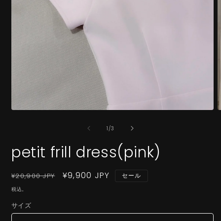
モ
ー
の
1
/
3
ダ
ル
petit frill dress(pink)
で
メ
デ
通
セ
¥9,900 JPY
¥20,900 JPY
セール
ィ
ア
常
ー
税込。
(1)
(
価
ル
を
サイズ
格
価
開
く