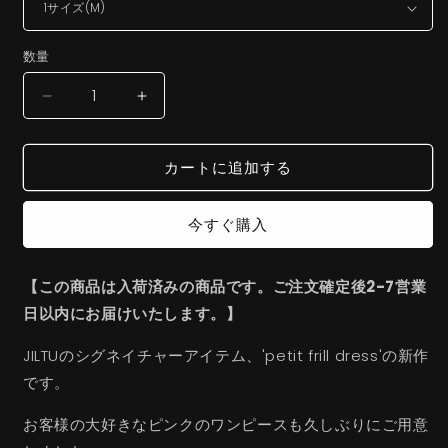
格
数量
petit
petit
frill
frill
dress(pink)
dress(pink)
カートに追加する
の
の
数
数
量
量
今すぐ購入
を
を
減
増
【この商品は入荷済みの商品です。ご注文確定後2-7営業
ら
や
日以内にお届けいたします。】
す
す
JILTUのシグネイチャーアイテム、'petit frill dress'の新作
です。
お客様の大好きなピンクのワンピースも久しぶりにご用意