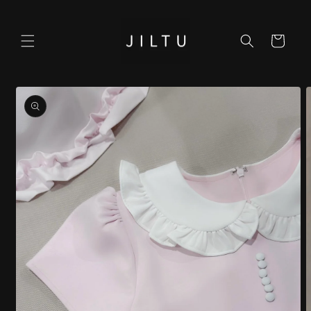
コンテ
ンツに
カ
進む
ー
ト
商品情
報にス
キップ