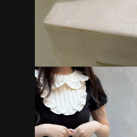
モ
ー
ダ
ル
で
メ
デ
ィ
ア
(1)
を
開
く