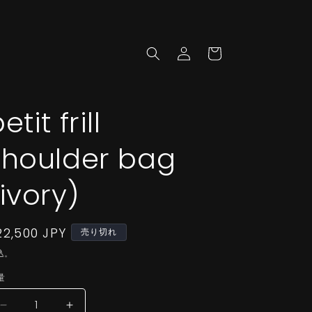
ロ
カ
グ
ー
イ
ト
ン
etit frill
shoulder bag
(ivory)
通
22,500 JPY
売り切れ
常
込。
価
量
格
petit
petit