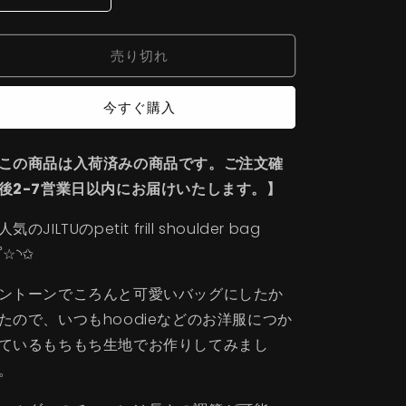
frill
frill
shoulder
shoulder
売り切れ
bag
bag
(ivory)
(ivory)
の
の
今すぐ購入
数
数
量
量
を
を
この商品は入荷済みの商品です。ご注文確
減
増
後2-7営業日以内にお届けいたします。】
ら
や
す
す
気のJILTUのpetit frill shoulder bag
˚☆◝✩
ントーンでころんと可愛いバッグにしたか
たので、いつもhoodieなどのお洋服につか
ているもちもち生地でお作りしてみまし
。