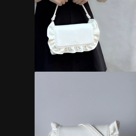
モ
ー
ダ
ル
で
メ
デ
ィ
ア
(2)
を
開