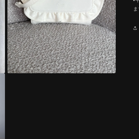
▪
ま
モ
ー
ダ
ル
で
メ
デ
ィ
ア
(3)
を
開