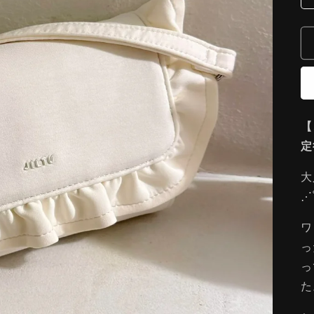
【
定
大人
⋰
ワ
っ
っ
た