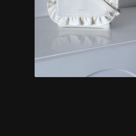
く
モ
ー
ダ
ル
で
メ
デ
ィ
ア
(4)
を