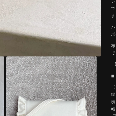
シ
で
ま
バ
ポ
布
で
【
◼︎
【
縦 
横
幅