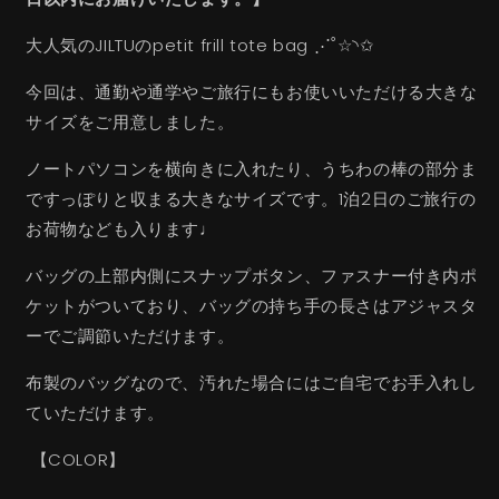
減
増
ら
や
大人気のJILTUのpetit frill tote bag ⋰˚☆◝✩
す
す
今回は、通勤や通学やご旅行にもお使いいただける大きな
サイズをご用意しました。
ノートパソコンを横向きに入れたり、うちわの棒の部分ま
ですっぽりと収まる大きなサイズです。1泊2日のご旅行の
お荷物なども入ります♩
バッグの上部内側にスナップボタン、ファスナー付き内ポ
ケットがついており、バッグの持ち手の長さはアジャスタ
ーでご調節いただけます。
布製のバッグなので、汚れた場合にはご自宅でお手入れし
ていただけます。
【COLOR】