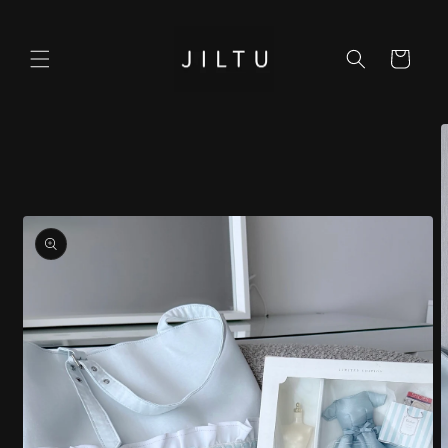
コンテ
ンツに
カ
進む
ー
ト
商品情
報にス
キップ