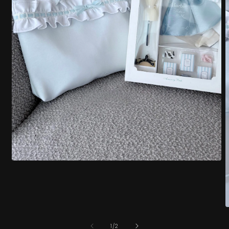
モ
ー
ダ
ル
で
メ
デ
の
1
/
2
ィ