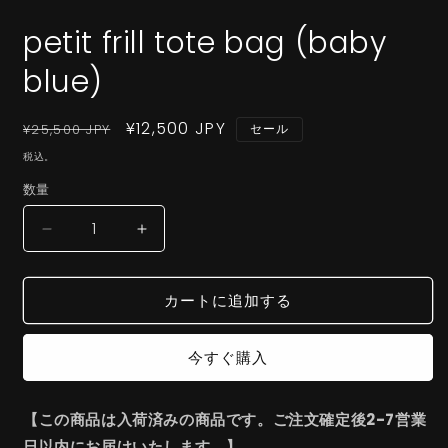
ア
petit frill tote bag (baby
(1)
を
開
blue)
く
通
セ
¥12,500 JPY
(
¥25,500 JPY
セール
常
ー
税込。
価
ル
数量
格
価
格
petit
petit
frill
frill
tote
tote
カートに追加する
bag
bag
(baby
(baby
blue)
blue)
今すぐ購入
の
の
数
数
量
量
【この商品は入荷済みの商品です。ご注文確定後2-7営業
を
を
日以内にお届けいたします。】